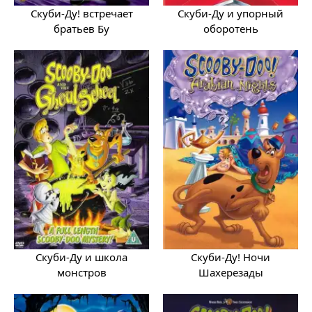
Скуби-Ду! встречает
Скуби-Ду и упорный
братьев Бу
оборотень
Скуби-Ду и школа
Скуби-Ду! Ночи
монстров
Шахерезады