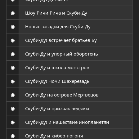
◉
Шоу Ричи Рича и Скуби-Ду
◉
Новые загадки для Скуби-Ду
◉
Скуби-Ду! встречает братьев Бу
◉
Скуби-Ду и упорный оборотень
◉
Скуби-Ду и школа монстров
◉
Скуби-Ду! Ночи Шахерезады
◉
Скуби-Ду на острове Мертвецов
◉
Скуби-Ду и призрак ведьмы
◉
Скуби-Ду! и нашествие инопланетян
◉
Скуби-Ду и кибер-погоня