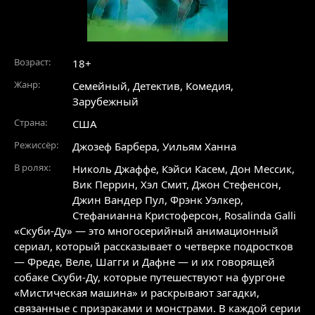
Возраст:
18+
Жанр:
Семейный
,
Детектив
,
Комедия
,
Зарубежный
Страна:
США
Режиссёр:
Джозеф Барбера, Уильям Ханна
В ролях:
Николь Джаффе
,
Кэйси Касем
,
Дон Мессик
,
Вик Перрин
,
Хэл Смит
,
Джон Стефенсон
,
Джин Вандер Пул
,
Фрэнк Уэлкер
,
Стефанианна Кристоферсон
,
Rosalinda Galli
«Скуби-Ду» — это многосерийный анимационный
сериал, который рассказывает о четверке подростков
— Фреде, Веле, Шагги и Дафне — и их говорящей
собаке Скуби-Ду, которые путешествуют на фургоне
«Мистическая машина» и раскрывают загадки,
связанные с призраками и монстрами. В каждой серии