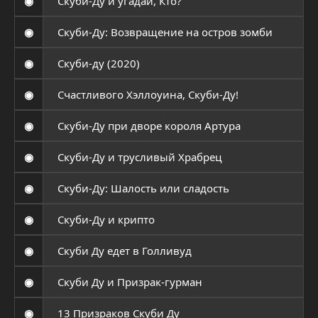
◉
Скуби-Ду и угадай, Кто?
◉
Скуби-Ду: Возвращение на остров зомби
◉
Скуби-ду (2020)
◉
Счастливого Хэллоуина, Скуби-Ду!
◉
Скуби-Ду при дворе короля Артура
◉
Скуби-Ду и трусливый Храбрец
◉
Скуби-Ду: Шалость или сладость
◉
Скуби-Ду и крипто
◉
Скуби Ду едет в Голливуд
◉
Скуби Ду и Призрак-гурман
◉
13 Призраков Скуби Ду