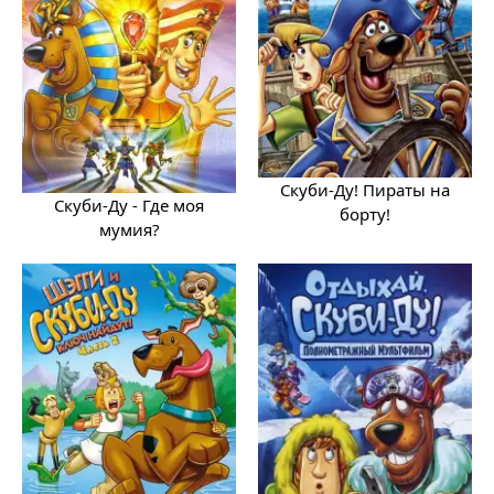
Скуби-Ду! Пираты на
Скуби-Ду - Где моя
борту!
мумия?