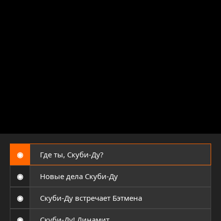
◉
Где ты, Скуби-Ду?
◉
Новые дела Скуби-Ду
◉
Скуби-Ду встречает Бэтмена
◉
Скуби-Ду! Динамит