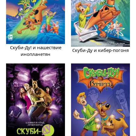
Скуби-Ду! и нашествие
Скуби-Ду и кибер-погоня
инопланетян