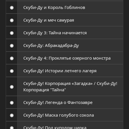
◉
Скуби-Ду и Король Гоблинов
◉
Скуби-Ду и меч самурая
◉
Скуби-Ду 3: Тайна начинается
◉
Скуби-Ду: Абракадабра-Ду
◉
Скуби-Ду 4: Проклятье озерного монстра
◉
Скуби-Ду! Истории летнего лагеря
Скуби-Ду! Корпорация «Загадка» / Скуби-Ду!
◉
Корпорация "Тайна"
◉
Скуби-Ду! Легенда о Фантозавре
◉
Скуби-Ду! Маска голубого сокола
◉
Скуби-Ду! Под куполом цирка