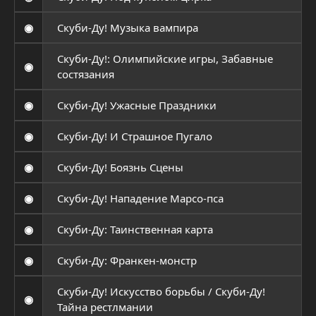
◉
Скуби-Ду! Музыка вампира
Скуби-Ду!: Олимпийские игры, Забавные
◉
состязания
◉
Скуби-Ду! Ужасные Праздники
◉
Скуби-Ду! И Страшное Пугало
◉
Скуби-Ду! Боязнь Сцены
◉
Скуби-Ду! Нападение Марсо-пса
◉
Скуби-Ду: Таинственная карта
◉
Скуби-Ду: Франкен-монстр
Скуби-Ду! Искусство борьбы / Скуби-Ду!
◉
Тайна рестлмании