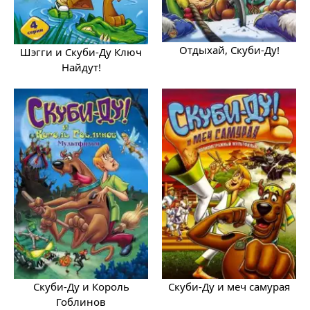
Отдыхай, Скуби-Ду!
Шэгги и Скуби-Ду Ключ
Найдут!
Скуби-Ду и Король
Скуби-Ду и меч самурая
Гоблинов