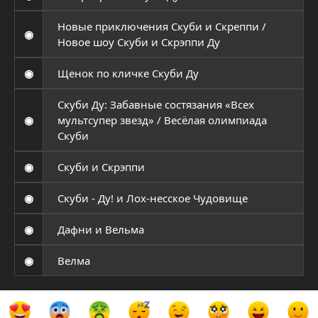
Новые приключения Скуби и Скреппи /
◉
Новое шоу Скуби и Скрэппи Ду
◉
Щенок по кличке Скуби Ду
Скуби Ду: Забавные состязания «Всех
◉
мультсупер звезд» / Весёлая олимпиада
Скуби
◉
Скуби и Скрэппи
◉
Скуби - Ду! и Лох-несское Чудовище
◉
Дафни и Вельма
◉
Велма