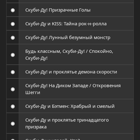
◉
Скуби-Ду! Призрачные Голы
◉
Скуби-Ду и KISS: Тайна рок-н-ролла
◉
Скуби-Ду! Лунный безумный монстр
Будь классным, Скуби-Ду! / Спокойно,
◉
Скуби-Ду!
◉
Скуби-Ду! и проклятье демона скорости
Скуби-Ду! На Диком Западе / Откровения
◉
Шегги
◉
Скуби-Ду и Бэтмен: Храбрый и смелый
Скуби-Ду и проклятье тринадцатого
◉
призрака