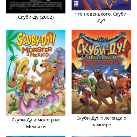
Что новенького, Скуби-
Скуби-Ду (2002)
Ду?
Скуби-Ду! И легенда о
Скуби-Ду и монстр из
вампире
Мексики