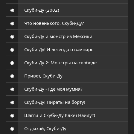
◉
Скуби-Ду (2002)
◉
Что новенького, Скуби-Ду?
◉
Скуби-Ду и монстр из Мексики
◉
Скуби-Ду! И легенда о вампире
◉
Скуби-Ду 2: Монстры на свободе
◉
Привет, Скуби-Ду
◉
Скуби-Ду - Где моя мумия?
◉
Скуби-Ду! Пираты на борту!
◉
Шэгги и Скуби-Ду Ключ Найдут!
◉
Отдыхай, Скуби-Ду!