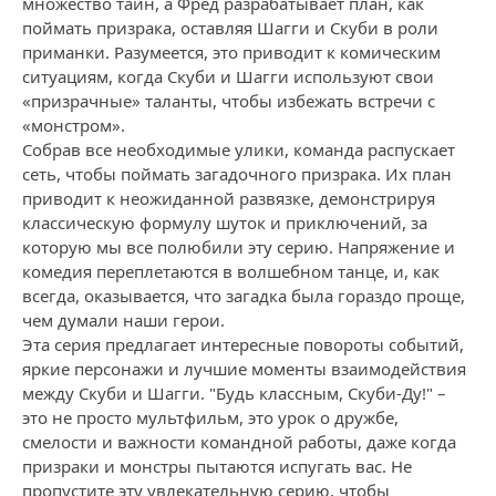
множество тайн, а Фред разрабатывает план, как
поймать призрака, оставляя Шагги и Скуби в роли
приманки. Разумеется, это приводит к комическим
ситуациям, когда Скуби и Шагги используют свои
«призрачные» таланты, чтобы избежать встречи с
«монстром».
Собрав все необходимые улики, команда распускает
сеть, чтобы поймать загадочного призрака. Их план
приводит к неожиданной развязке, демонстрируя
классическую формулу шуток и приключений, за
которую мы все полюбили эту серию. Напряжение и
комедия переплетаются в волшебном танце, и, как
всегда, оказывается, что загадка была гораздо проще,
чем думали наши герои.
Эта серия предлагает интересные повороты событий,
яркие персонажи и лучшие моменты взаимодействия
между Скуби и Шагги. "Будь классным, Скуби-Ду!" –
это не просто мультфильм, это урок о дружбе,
смелости и важности командной работы, даже когда
призраки и монстры пытаются испугать вас. Не
пропустите эту увлекательную серию, чтобы