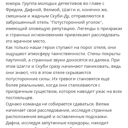
юмора. Группа молодых детективов во главе с
Фредом, Дафной, Велмой, Шагги и, конечно же,
смешным и жадным Скуби-Ду, отправляются в
заброшенный отель "Потусторонний уголок",
имеющий зловещую репутацию. Легенды о призраках
и странных исчезновениях привлекают расследовать
это мрачное место.
Как только наши герои ступают на порог отеля, они
ощущают атмосферу таинственности. Стены покрыты
паутиной, а странные звуки доносятся из далека. При
этом Шагги и Скуби сразу начинают паниковать, ведь
они знают, что в этом отеле скрываются
потусторонние силы. Их тревоги становятся ещё
более реальными, когда они сталкиваются с
призрачным существом, которое наводит ужас на всех
постояльцев.
Однако команда не собирается сдаваться. Велма
начинает своё расследование, исследуя странные
расположения вещей и оставленные подсказки.
Дафна, исследуя запутанные коридоры, находит