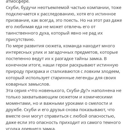
атмосфере.
Скуби, будучи неотъемлемой частью компании, тоже
подключается к расследованию, хотя его истинное
призвание, как всегда, это поесть. Но на этот раз даже
его любимая еда не может отвлечь его от
таинственного духа, который явно не рад их
присутствию.
По мере развития сюжета, команда находит много
интересных улик и загадочных предметов, которые
постепенно ведут их к разгадке тайны замка. В
конечном итоге, наши герои раскрывают истинную
природу призрака и сталкиваются с ловким злодеем,
который использует старинные легенды для своих
коварных замыслов.
Эта серия «Что новенького, Скуби-Ду?» наполнена не
только захватывающим сюжетом и комическими
моментами, но и важными уроками о смелости и
дружбе. Скуби и его друзья снова показывают, что
вместе они могут справиться с любой опасностью,
даже если это опасность приходит из самого темного
уголка древнего замка.