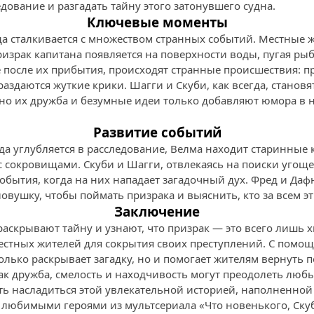
дование и разгадать тайну этого затонувшего судна.
Ключевые моменты
да сталкивается с множеством странных событий. Местные 
ризрак капитана появляется на поверхности воды, пугая ры
 после их прибытия, происходят странные происшествия: пр
аздаются жуткие крики. Шагги и Скуби, как всегда, станов
 но их дружба и безумные идеи только добавляют юмора в
Развитие событий
да углубляется в расследование, Велма находит старинные 
 с сокровищами. Скуби и Шагги, отвлекаясь на поиски угощ
обытия, когда на них нападает загадочный дух. Фред и Даф
овушку, чтобы поймать призрака и выяснить, кто за всем эт
Заключение
 раскрывают тайну и узнают, что призрак — это всего лиш
стных жителей для сокрытия своих преступлений. С помо
олько раскрывает загадку, но и помогает жителям вернуть п
как дружба, смелость и находчивость могут преодолеть люб
ть насладиться этой увлекательной историей, наполненно
любимыми героями из мультсериала «Что новенького, Скуб