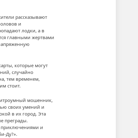
жители рассказывают
боловов и
опадают лодки, а в
ятся главными жертвами
 напряженную
карты, которые могут
ений, случайно
на, тем временем,
им стоит.
ь хитроумный мошенник,
щью своих умений и
окой в их город. Эта
ые преграды.
й приключениями и
и-Ду?».