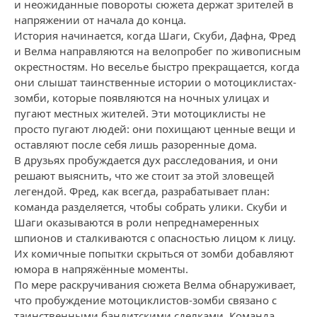
и неожиданные повороты сюжета держат зрителей в
напряжении от начала до конца.
История начинается, когда Шаги, Скуби, Дафна, Фред
и Велма направляются на велопробег по живописным
окрестностям. Но веселье быстро прекращается, когда
они слышат таинственные истории о мотоциклистах-
зомби, которые появляются на ночных улицах и
пугают местных жителей. Эти мотоциклисты не
просто пугают людей: они похищают ценные вещи и
оставляют после себя лишь разоренные дома.
В друзьях пробуждается дух расследования, и они
решают выяснить, что же стоит за этой зловещей
легендой. Фред, как всегда, разрабатывает план:
команда разделяется, чтобы собрать улики. Скуби и
Шаги оказываются в роли непреднамеренных
шпионов и сталкиваются с опасностью лицом к лицу.
Их комичные попытки скрыться от зомби добавляют
юмора в напряжённые моменты.
По мере раскручивания сюжета Велма обнаруживает,
что пробуждение мотоциклистов-зомби связано с
таинственными бандитскими сделками. Команда