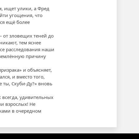
м, ищет улики, а Фред
айти угощения, что
ся ещё более
— от зловещих теней до
никают, тем яснее
ессе расследования наши
риземлённую причину
ризрака» и объясняет,
лся, и вместо того,
е ты, Скуби-Ду?» вновь
к всегда, удивительных
и взрослых! Не
жами в очередном