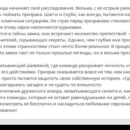
нда начинает своё расследование. Вельма, с её острым умо
к поймать призрака. Шагги и Скуби, как всегда, пытаются н
 комичным ситуациям. Их страх перед призраками становит
я этому серия наполняется курьезами.
ется в тайны замка, они встречают множество препятствий 
ателей, скрывающих секреты. Однако, чем глубже они про
ми этими странностями стоит нечто более реальное. В проц
то замок таит не только прошлые легенды, но и весьма п
ватывающей развязкой, где команда раскрывает личность «п
 его действиями. Призрак оказывается вовсе не тем, кем каза
н просто пытается защитить свою собственную историю. «Гд
разгадывать загадки и не судить по внешности.
сочетание дружеского юмора, захватывающего сюжета и, ка
го команды, которые не оставят равнодушными ни детей, н
посмотреть её бесплатно и насладиться любимыми персона
овании!