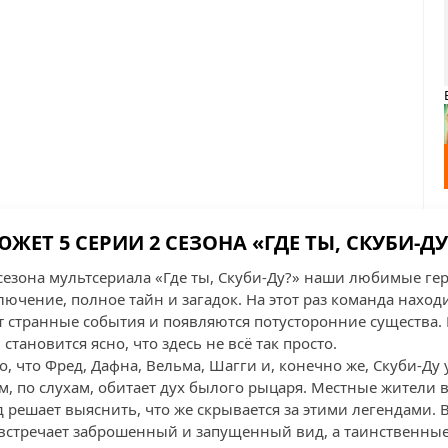
ЮЖЕТ 5 СЕРИИ 2 СЕЗОНА «ГДЕ ТЫ, СКУБИ-ДУ
 сезона мультсериала «Где ты, Скуби-Ду?» наши любимые ге
ючение, полное тайн и загадок. На этот раз команда наход
ят странные события и появляются потусторонние существа.
 становится ясно, что здесь не всё так просто.
о, что Фред, Дафна, Вельма, Шагги и, конечно же, Скуби-Ду
ом, по слухам, обитает дух былого рыцаря. Местные жители в
 решает выяснить, что же скрывается за этими легендами. 
х встречает заброшенный и запущенный вид, а таинственные