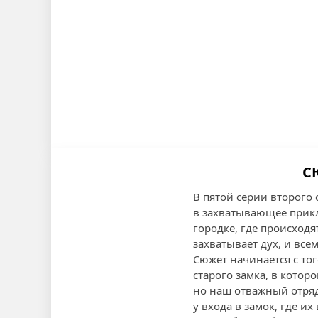
С
В пятой серии второго
в захватывающее прикл
городке, где происход
захватывает дух, и всем
Сюжет начинается с тог
старого замка, в котор
но наш отважный отряд
у входа в замок, где и