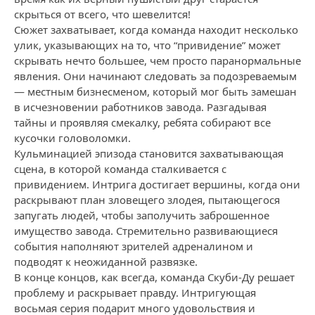
скрыться от всего, что шевелится!
Сюжет захватывает, когда команда находит несколько
улик, указывающих на то, что “привидение” может
скрывать нечто большее, чем просто паранормальные
явления. Они начинают следовать за подозреваемым
— местным бизнесменом, который мог быть замешан
в исчезновении работников завода. Разгадывая
тайны и проявляя смекалку, ребята собирают все
кусочки головоломки.
Кульминацией эпизода становится захватывающая
сцена, в которой команда сталкивается с
привидением. Интрига достигает вершины, когда они
раскрывают план зловещего злодея, пытающегося
запугать людей, чтобы заполучить заброшенное
имущество завода. Стремительно развивающиеся
события наполняют зрителей адреналином и
подводят к неожиданной развязке.
В конце концов, как всегда, команда Скуби-Ду решает
проблему и раскрывает правду. Интригующая
восьмая серия подарит много удовольствия и