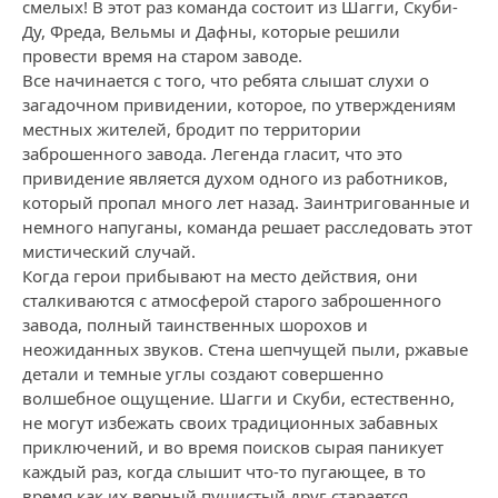
смелых! В этот раз команда состоит из Шагги, Скуби-
Ду, Фреда, Вельмы и Дафны, которые решили
провести время на старом заводе.
Все начинается с того, что ребята слышат слухи о
загадочном привидении, которое, по утверждениям
местных жителей, бродит по территории
заброшенного завода. Легенда гласит, что это
привидение является духом одного из работников,
который пропал много лет назад. Заинтригованные и
немного напуганы, команда решает расследовать этот
мистический случай.
Когда герои прибывают на место действия, они
сталкиваются с атмосферой старого заброшенного
завода, полный таинственных шорохов и
неожиданных звуков. Стена шепчущей пыли, ржавые
детали и темные углы создают совершенно
волшебное ощущение. Шагги и Скуби, естественно,
не могут избежать своих традиционных забавных
приключений, и во время поисков сырая паникует
каждый раз, когда слышит что-то пугающее, в то
время как их верный пушистый друг старается