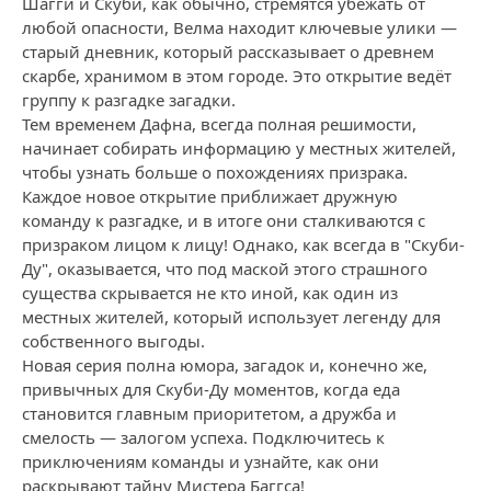
Шагги и Скуби, как обычно, стремятся убежать от
любой опасности, Велма находит ключевые улики —
старый дневник, который рассказывает о древнем
скарбе, хранимом в этом городе. Это открытие ведёт
группу к разгадке загадки.
Тем временем Дафна, всегда полная решимости,
начинает собирать информацию у местных жителей,
чтобы узнать больше о похождениях призрака.
Каждое новое открытие приближает дружную
команду к разгадке, и в итоге они сталкиваются с
призраком лицом к лицу! Однако, как всегда в "Скуби-
Ду", оказывается, что под маской этого страшного
существа скрывается не кто иной, как один из
местных жителей, который использует легенду для
собственного выгоды.
Новая серия полна юмора, загадок и, конечно же,
привычных для Скуби-Ду моментов, когда еда
становится главным приоритетом, а дружба и
смелость — залогом успеха. Подключитесь к
приключениям команды и узнайте, как они
раскрывают тайну Мистера Баггса!