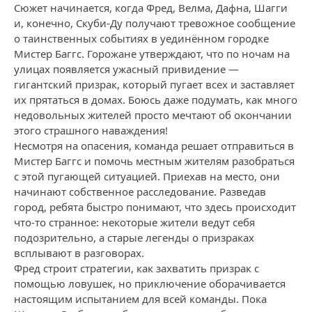
Сюжет начинается, когда Фред, Велма, Дафна, Шагги
и, конечно, Скуби-Ду получают тревожное сообщение
о таинственных событиях в уединённом городке
Мистер Баггс. Горожане утверждают, что по ночам на
улицах появляется ужасный привидение —
гигантский призрак, который пугает всех и заставляет
их прятаться в домах. Боюсь даже подумать, как много
недовольных жителей просто мечтают об окончании
этого страшного наваждения!
Несмотря на опасения, команда решает отправиться в
Мистер Баггс и помочь местным жителям разобраться
с этой пугающей ситуацией. Приехав на место, они
начинают собственное расследование. Разведав
город, ребята быстро понимают, что здесь происходит
что-то странное: некоторые жители ведут себя
подозрительно, а старые легенды о призраках
всплывают в разговорах.
Фред строит стратегии, как захватить призрак с
помощью ловушек, но приключение оборачивается
настоящим испытанием для всей команды. Пока