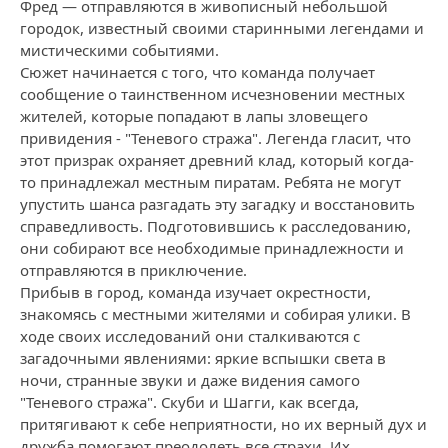
Фред — отправляются в живописный небольшой
городок, известный своими старинными легендами и
мистическими событиями.
Сюжет начинается с того, что команда получает
сообщение о таинственном исчезновении местных
жителей, которые попадают в лапы зловещего
привидения - "Теневого стража". Легенда гласит, что
этот призрак охраняет древний клад, который когда-
то принадлежал местным пиратам. Ребята не могут
упустить шанса разгадать эту загадку и восстановить
справедливость. Подготовившись к расследованию,
они собирают все необходимые принадлежности и
отправляются в приключение.
Прибыв в город, команда изучает окрестности,
знакомясь с местными жителями и собирая улики. В
ходе своих исследований они сталкиваются с
загадочными явлениями: яркие вспышки света в
ночи, странные звуки и даже видения самого
"Теневого стража". Скуби и Шагги, как всегда,
притягивают к себе неприятности, но их верный дух и
дружба помогают преодолеть все страхи. Их