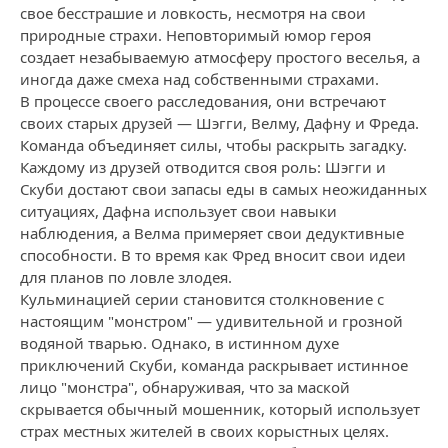
свое бесстрашие и ловкость, несмотря на свои
природные страхи. Неповторимый юмор героя
создает незабываемую атмосферу простого веселья, а
иногда даже смеха над собственными страхами.
В процессе своего расследования, они встречают
своих старых друзей — Шэгги, Велму, Дафну и Фреда.
Команда объединяет силы, чтобы раскрыть загадку.
Каждому из друзей отводится своя роль: Шэгги и
Скуби достают свои запасы еды в самых неожиданных
ситуациях, Дафна использует свои навыки
наблюдения, а Велма примеряет свои дедуктивные
способности. В то время как Фред вносит свои идеи
для планов по ловле злодея.
Кульминацией серии становится столкновение с
настоящим "монстром" — удивительной и грозной
водяной тварью. Однако, в истинном духе
приключений Скуби, команда раскрывает истинное
лицо "монстра", обнаруживая, что за маской
скрывается обычный мошенник, который использует
страх местных жителей в своих корыстных целях.