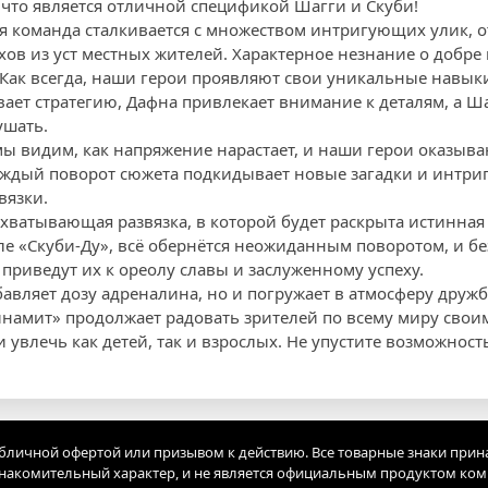
 что является отличной спецификой Шагги и Скуби!
я команда сталкивается с множеством интригующих улик, о
ов из уст местных жителей. Характерное незнание о добре 
 Как всегда, наши герои проявляют свои уникальные навык
вает стратегию, Дафна привлекает внимание к деталям, а Ш
ушать.
мы видим, как напряжение нарастает, и наши герои оказыва
ждый поворот сюжета подкидывает новые загадки и интриги
вязки.
ахватывающая развязка, в которой будет раскрыта истинная
иле «Скуби-Ду», всё обернётся неожиданным поворотом, и 
приведут их к ореолу славы и заслуженному успеху.
бавляет дозу адреналина, но и погружает в атмосферу друж
инамит» продолжает радовать зрителей по всему миру сво
увлечь как детей, так и взрослых. Не упустите возможност
убличной офертой или призывом к действию. Все товарные знаки прин
акомительный характер, и не является официальным продуктом ко