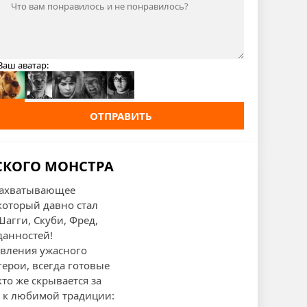
Ваш аватар:
ОТПРАВИТЬ
ДСКОГО МОНСТРА
 захватывающее
который давно стал
агги, Скуби, Фред,
данностей!
явления ужасного
герои, всегда готовые
то же скрывается за
я к любимой традиции: