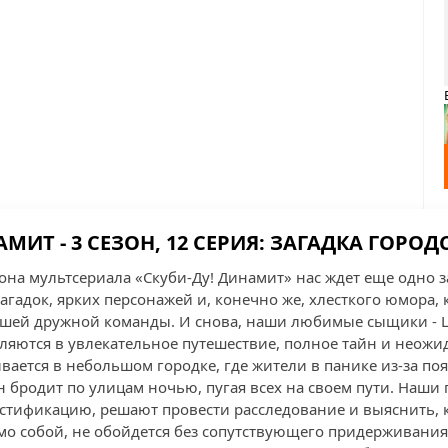
АМИТ - 3 СЕЗОН, 12 СЕРИЯ: ЗАГАДКА ГОРО
езона мультсериала «Скуби-Ду! Динамит» нас ждет еще одно
гадок, ярких персонажей и, конечно же, хлесткого юмора, 
шей дружной команды. И снова, наши любимые сыщики - Ш
вляются в увлекательное путешествие, полное тайн и неожи
вается в небольшом городке, где жители в панике из-за по
он бродит по улицам ночью, пугая всех на своем пути. Наши 
тификацию, решают провести расследование и выяснить, к
амо собой, не обойдется без сопутствующего придерживани