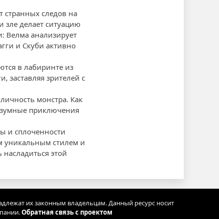
т странных следов на
и зле делает ситуацию
и: Велма анализирует
агги и Скуби активно
ются в лабиринте из
, заставляя зрителей с
 личность монстра. Как
безумные приключения
бы и сплоченности
им уникальным стилем и
ь насладиться этой
адлежат их законным владельцам. Данный ресурс носит
мпании.
Обратная связь с проектом