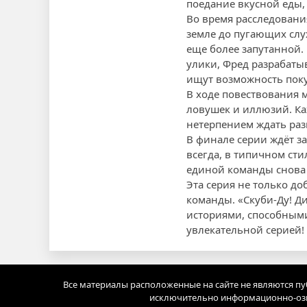
поедание вкусной еды,
Во время расследовани
земле до пугающих слух
еще более запутанной.
улики, Фред разрабаты
ищут возможность пок
В ходе повествования 
ловушек и иллюзий. Ка
нетерпением ждать раз
В финале серии ждёт з
всегда, в типичном ст
единой команды снова 
Эта серия не только до
команды. «Скуби-Ду! Д
историями, способными 
увлекательной серией!
Все материалы расположенные на сайте не являются п
исключительно информационно-озн