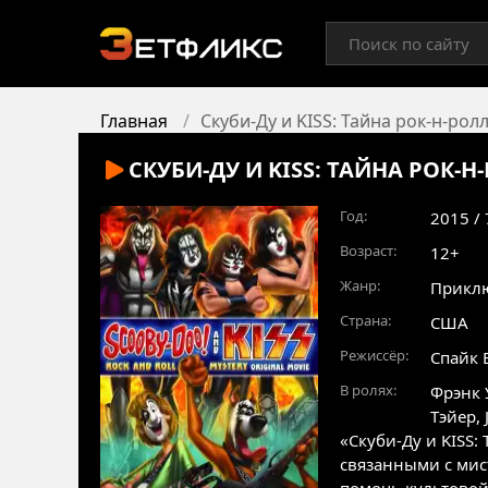
Главная
Скуби-Ду и KISS: Тайна рок-н-рол
СКУБИ-ДУ И KISS: ТАЙНА РОК-Н
Год:
2015 /
Возраст:
12+
Жанр:
Прикл
Страна:
США
Режиссёр:
Спайк 
В ролях:
Фрэнк 
Тэйер
,
«Скуби-Ду и KISS:
связанными с мис