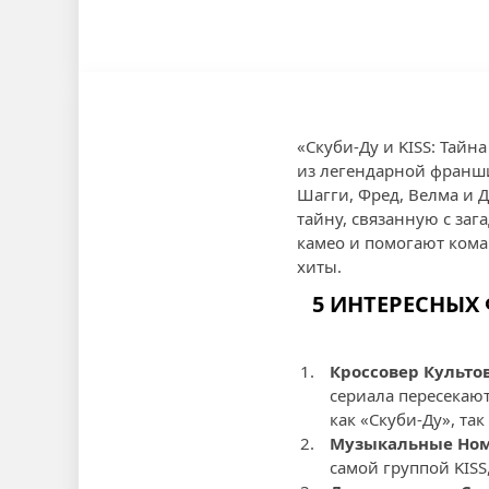
«Скуби-Ду и KISS: Тай
из легендарной франшиз
Шагги, Фред, Велма и 
тайну, связанную с за
камео и помогают коман
хиты.
5 ИНТЕРЕСНЫХ 
Кроссовер Культо
сериала пересекаю
как «Скуби-Ду», так 
Музыкальные Но
самой группой KISS