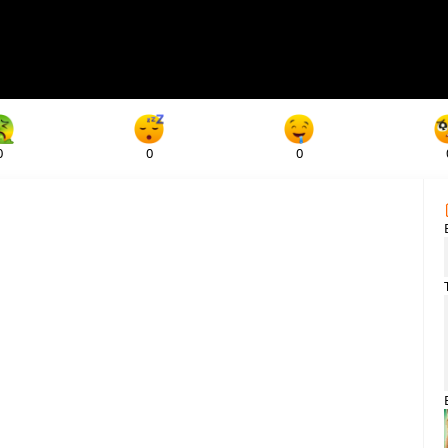
0
0
0