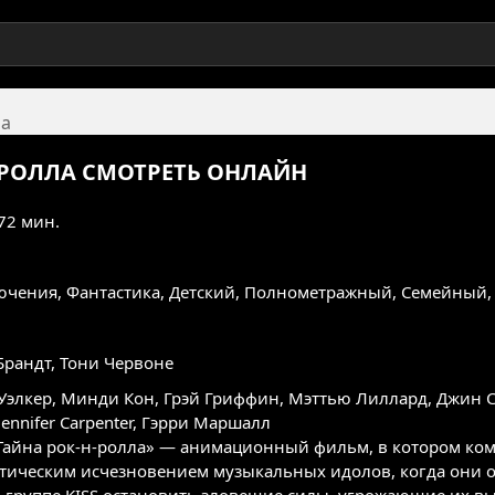
ла
-РОЛЛА
СМОТРЕТЬ ОНЛАЙН
 72 мин.
ючения
,
Фантастика
,
Детский
,
Полнометражный
,
Семейный
Брандт, Тони Червоне
Уэлкер
,
Минди Кон
,
Грэй Гриффин
,
Мэттью Лиллард
,
Джин 
Jennifer Carpenter
,
Гэрри Маршалл
 Тайна рок-н-ролла» — анимационный фильм, в котором кома
тическим исчезновением музыкальных идолов, когда они о