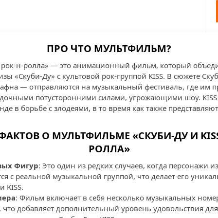
ПРО ЧТО МУЛЬТФИЛЬМ?
на рок-н-ролла» — это анимационный фильм, который объе
ы «Скуби-Ду» с культовой рок-группой KISS. В сюжете Скуб
Дафна — отправляются на музыкальный фестиваль, где им п
гадочными потусторонними силами, угрожающими шоу. KISS 
де в борьбе с злодеями, в то время как также представляю
ФАКТОВ О МУЛЬТФИЛЬМЕ «СКУБИ-ДУ И KISS
РОЛЛА»
вых Фигур
: Это один из редких случаев, когда персонажи 
тся с реальной музыкальной группой, что делает его уник
и KISS.
мера
: Фильм включает в себя несколько музыкальных номе
, что добавляет дополнительный уровень удовольствия для