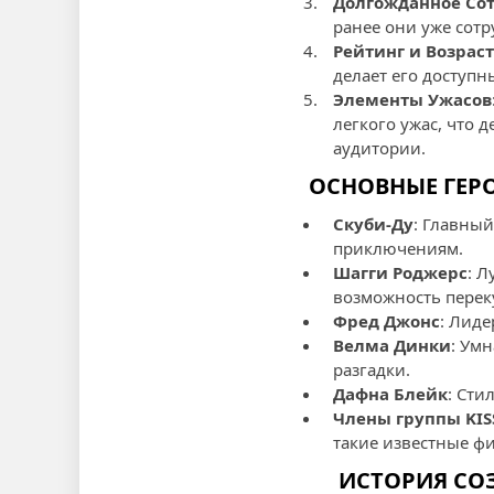
Долгожданное Со
ранее они уже сот
Рейтинг и Возрас
делает его доступн
Элементы Ужасов
легкого ужас, что 
аудитории.
ОСНОВНЫЕ ГЕРО
Скуби-Ду
: Главный
приключениям.
Шагги Роджерс
: 
возможность перек
Фред Джонс
: Лиде
Велма Динки
: Ум
разгадки.
Дафна Блейк
: Сти
Члены группы KIS
такие известные ф
ИСТОРИЯ СОЗ