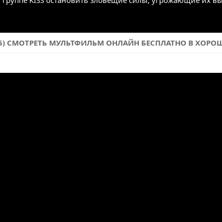
 группе KISS остановить зловещие силы, угрожающие их в
015) СМОТРЕТЬ МУЛЬТФИЛЬМ ОНЛАЙН БЕСПЛАТНО В ХОРОШЕ