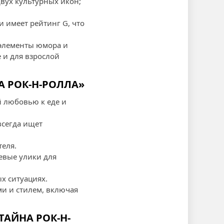
 двух культурных икон;
и имеет рейтинг G, что
 элементы юмора и
е и для взрослой
А РОК-Н-РОЛЛА»
й любовью к еде и
всегда ищет
теля.
чевые улики для
ых ситуациях.
ми и стилем, включая
ТАЙНА РОК-Н-