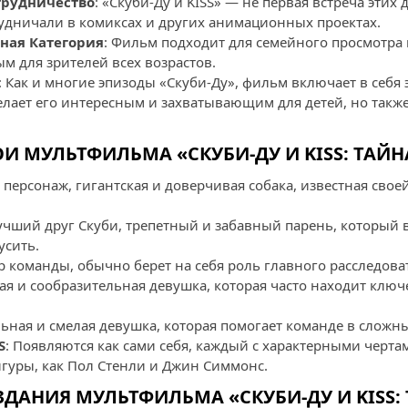
трудничество
: «Скуби-Ду и KISS» — не первая встреча этих
рудничали в комиксах и других анимационных проектах.
тная Категория
: Фильм подходит для семейного просмотра 
ым для зрителей всех возрастов.
: Как и многие эпизоды «Скуби-Ду», фильм включает в себя
делает его интересным и захватывающим для детей, но такж
И МУЛЬТФИЛЬМА «СКУБИ-ДУ И KISS: ТАЙН
 персонаж, гигантская и доверчивая собака, известная свое
Лучший друг Скуби, трепетный и забавный парень, который 
усить.
р команды, обычно берет на себя роль главного расследова
ная и сообразительная девушка, которая часто находит клю
льная и смелая девушка, которая помогает команде в сложн
S
: Появляются как сами себя, каждый с характерными черта
игуры, как Пол Стенли и Джин Симмонс.
ДАНИЯ МУЛЬТФИЛЬМА «СКУБИ-ДУ И KISS: 