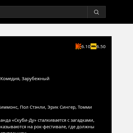
6.10
6.50
,
Комедия
,
Зарубежный
Симмонс
,
Пол Стэнли
,
Эрик Сингер
,
Томми
нда «Скуби-Ду» сталкивается с загадками,
казываются на рок-фестивале, где должны