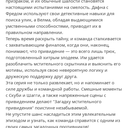
призраком, и их обычные шалости становятся
настоящими испытаниями на смелость. Дафна с
Фредом используют свои детективные навыки для
поиска улик, а Велма, обладая выдающимися
умственными способностями, приводит их в
правильном направлении.
Теперь время раскрыть тайну, и команда сталкивается
с захватывающим финалом, когда они, наконец,
понимают, что привидение — это всего лишь трюк,
подготовленный хитрым злодеем. Им удается
разоблачить мстительного скрытника и выяснить его
мотивы, используя свою невероятную логику и
дружескую поддержку друг друга.
Эта серия не только развлекает, но и напоминает о
силе дружбы и командной работы. Смешные моменты
с Скуби и Шагги, а также напряженные сцены с
привидением делают "Загадку мстительного
привидения" поистине незабываемой.
Не упустите шанс насладиться этим увлекательным
эпизодом и узнать, как команда справится с одним из
своих самых загадочных противников!