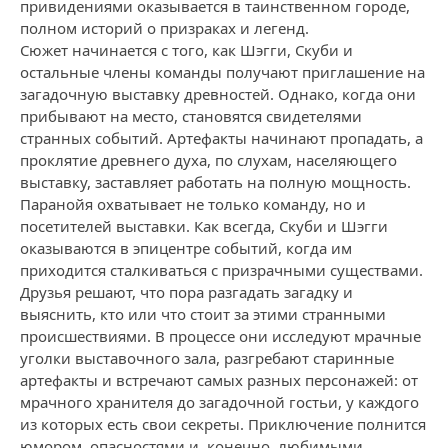
привидениями оказывается в таинственном городе,
полном историй о призраках и легенд.
Сюжет начинается с того, как Шэгги, Скуби и
остальные члены команды получают приглашение на
загадочную выставку древностей. Однако, когда они
прибывают на место, становятся свидетелями
странных событий. Артефакты начинают пропадать, а
проклятие древнего духа, по слухам, населяющего
выставку, заставляет работать на полную мощность.
Паранойя охватывает не только команду, но и
посетителей выставки. Как всегда, Скуби и Шэгги
оказываются в эпицентре событий, когда им
приходится сталкиваться с призрачными существами.
Друзья решают, что пора разгадать загадку и
выяснить, кто или что стоит за этими странными
происшествиями. В процессе они исследуют мрачные
уголки выставочного зала, разгребают старинные
артефакты и встречают самых разных персонажей: от
мрачного хранителя до загадочной гостьи, у каждого
из которых есть свои секреты. Приключение полнится
юмором, опасностями и, конечно, любимыми