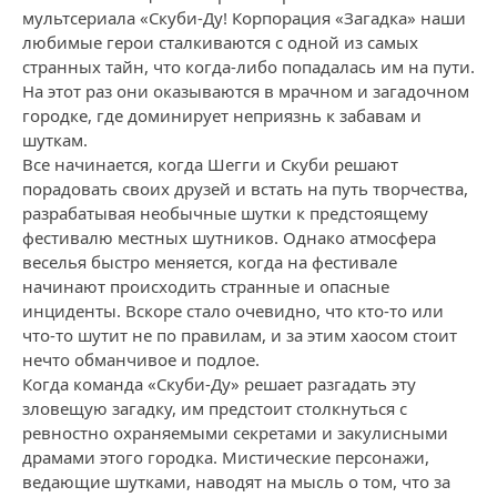
мультсериала «Скуби-Ду! Корпорация «Загадка» наши
любимые герои сталкиваются с одной из самых
странных тайн, что когда-либо попадалась им на пути.
На этот раз они оказываются в мрачном и загадочном
городке, где доминирует неприязнь к забавам и
шуткам.
Все начинается, когда Шегги и Скуби решают
порадовать своих друзей и встать на путь творчества,
разрабатывая необычные шутки к предстоящему
фестивалю местных шутников. Однако атмосфера
веселья быстро меняется, когда на фестивале
начинают происходить странные и опасные
инциденты. Вскоре стало очевидно, что кто-то или
что-то шутит не по правилам, и за этим хаосом стоит
нечто обманчивое и подлое.
Когда команда «Скуби-Ду» решает разгадать эту
зловещую загадку, им предстоит столкнуться с
ревностно охраняемыми секретами и закулисными
драмами этого городка. Мистические персонажи,
ведающие шутками, наводят на мысль о том, что за