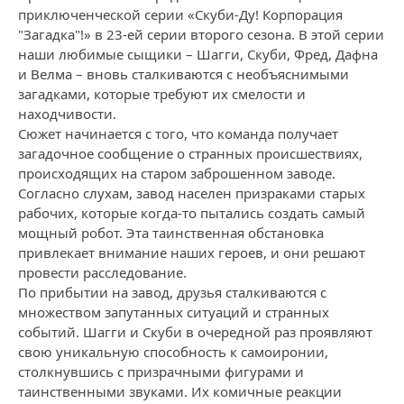
приключенческой серии «Скуби-Ду! Корпорация
"Загадка"!» в 23-ей серии второго сезона. В этой серии
наши любимые сыщики – Шагги, Скуби, Фред, Дафна
и Велма – вновь сталкиваются с необъяснимыми
загадками, которые требуют их смелости и
находчивости.
Сюжет начинается с того, что команда получает
загадочное сообщение о странных происшествиях,
происходящих на старом заброшенном заводе.
Согласно слухам, завод населен призраками старых
рабочих, которые когда-то пытались создать самый
мощный робот. Эта таинственная обстановка
привлекает внимание наших героев, и они решают
провести расследование.
По прибытии на завод, друзья сталкиваются с
множеством запутанных ситуаций и странных
событий. Шагги и Скуби в очередной раз проявляют
свою уникальную способность к самоиронии,
столкнувшись с призрачными фигурами и
таинственными звуками. Их комичные реакции