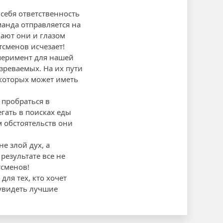
 себя ответственность
манда отправляется на
ают они и глазом
тсменов исчезает!
сперимент для нашей
зреваемых. На их пути
 которых может иметь
пробраться в
гать в поисках еды
 обстоятельств они
е злой дух, а
результате все не
тсменов!
ля тех, кто хочет
увидеть лучшие