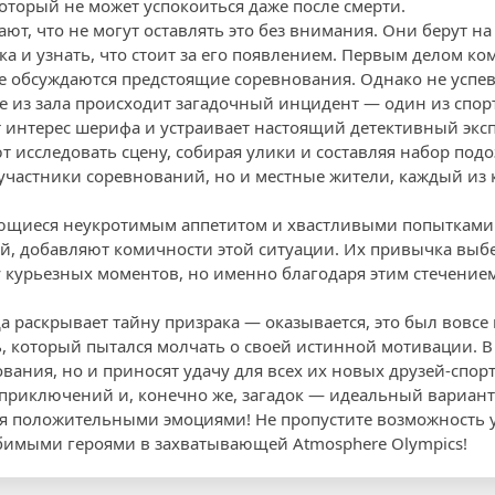
оторый не может успокоиться даже после смерти.
ают, что не могут оставлять это без внимания. Они берут на
ка и узнать, что стоит за его появлением. Первым делом ко
е обсуждаются предстоящие соревнования. Однако не успев
де из зала происходит загадочный инцидент — один из спор
т интерес шерифа и устраивает настоящий детективный эк
 исследовать сцену, собирая улики и составляя набор подо
 участники соревнований, но и местные жители, каждый из
ающиеся неукротимым аппетитом и хвастливыми попытками 
й, добавляют комичности этой ситуации. Их привычка выбе
 курьезных моментов, но именно благодаря этим стечением
 раскрывает тайну призрака — оказывается, это был вовсе н
, который пытался молчать о своей истинной мотивации. В 
вания, но и приносят удачу для всех их новых друзей-спор
 приключений и, конечно же, загадок — идеальный вариант д
ся положительными эмоциями! Не пропустите возможность 
имыми героями в захватывающей Atmosphere Olympics!