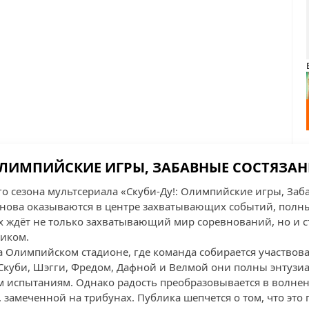
ОЛИМПИЙСКИЕ ИГРЫ, ЗАБАВНЫЕ СОСТЯЗАН
го сезона мультсериала «Скуби-Ду!: Олимпийские игры, Заб
нова оказываются в центре захватывающих событий, полн
 их ждёт не только захватывающий мир соревнований, но и 
иком.
 Олимпийском стадионе, где команда собирается участвова
 Скуби, Шэгги, Фредом, Дафной и Велмой они полны энтузиа
испытаниям. Однако радость преобразовывается в волнени
, замеченной на трибунах. Публика шепчется о том, что это