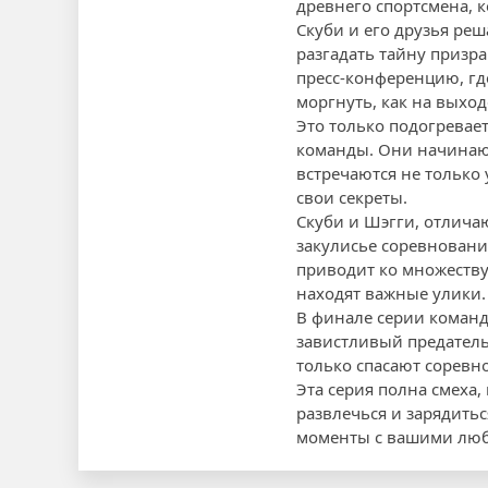
древнего спортсмена, к
Скуби и его друзья реш
разгадать тайну призра
пресс-конференцию, гд
моргнуть, как на выхо
Это только подогревае
команды. Они начинают
встречаются не только
свои секреты.
Скуби и Шэгги, отлич
закулисье соревновани
приводит ко множеству
находят важные улики.
В финале серии команда
завистливый предатель
только спасают соревно
Эта серия полна смеха,
развлечься и зарядить
моменты с вашими люб