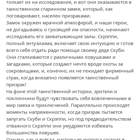
толкает их на исследование, и вот они оказываются в
таинственном старинном замке, который, как
поговаривают, населен призраками.
Замок окружен мрачной атмосферой, и наши герои,
не догадываясь о грозящей им опасности, начинают
исследовать его захватывающие залы. Скрэппи,
полный энтузиазма, включает свою интуицию и готов
всего себя отдать ради помощи своему дяде Скуби.
Они сталкиваются с различными ловушками и
загадками, которые создают нечто вроде охоты за
сокровищами, и, конечно, их не покидает фирменный
страх, когда внезапно появляется таинственный
призрак!
На фоне этой таинственной истории, зрители и
поклонники будут чувствовать себя вовлеченными в
мир смеха и приключений. Параллельно происходят
моменты напряженности, когда призрак пытается
запугать Скуби и Скрэппи, но под предводительством
отважного Скрэппи они умудряются избежать
большинства ловушек.
Однако, как и всегда, настоящая интрига состоит в