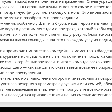
в музей, атмосфера наполняется напряжением. Стены укра
 углах слышны странные шумы. И вот, что самое интересное
т призрачную фигуру, мелькающую в ночи. Это вновь заст
вное чутье и разобраться в происходящем.
сомнения, особенно у Шагги и Скуби, наши герои начинают 
рые ведут к древним легендам о призраке, который якобы о
ижает их к разгадке, но и ставит под угрозу их безопасность
 каждым шагом команды, зная, что на каждом углу их под
ния происходит множество комедийных моментов. Обалдевш
в курьезные ситуации, а наглые, но комичные проделки са
же самых серьёзных зрителей. В итоге, команда раскрывает
сходящего — как всегда, это оказывается вовсе не призрак
й свои преступления.
влекательна, но и наполнена юмором и интересными поворо
 уютного вечернего просмотра с друзьями или семьей, обе
и незабываемые впечатления. Не пропустите возможность 
то?» и насладиться приключениями наших смелых детективов