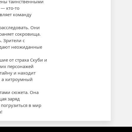
шены таинственными
 — кто-то
авляет команду
расследовать. Они
храняет сокровища.
. Зрители с
жидают неожиданные
ие от страха Скуби и
мих персонажей
 тайну и находит
, а хитроумный
тами сюжета. Она
щая заряд
погрузиться в мир
!