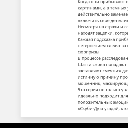
Когда они прибывают 
картинами, а в темных
действительно замечае
включить своё детекти
Несмотря на страхи и 
находят зацепки, кото
Каждая подсказка прибл
нетерпением следят за
сюрпризы.
В процессе расследова
Шагги снова попадают 
заставляют смеяться да
истинную причину прои
мошенник, маскирующи
Эта серия не только у
идеально подходит для
положительных эмоций 
«Скуби-Ду и угадай, к