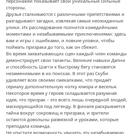
персонажей показывает свои уникальные сильные
стороны.
Друзья сталкиваются с различными препятствиями и
разгадывают загадки, извлекая самые неожиданные
улики. Их расследование полнится комедийными
моментами и незабываемыми приключениями: здесь
вам и игры с ошибками, и ловкие уловки, чтобы
поймать призрака до того, как он сбежит.
Во время захватывающих сцен каждый член команды
демонстрирует свои таланты. Великие навыки Дапни
и способность Шагги к быстрому бегу становятся
незаменимыми в их поисках. В этот раз Скуби
удивляет всех своими смекалками, что придаёт
сериалу дополнительную нотку юмора и веселья.
Некоторое время у героев складывается разумная
идея, что призрак – это всего лишь очередной злодей,
маскирующийся под легенду. В финале раскрывается
тайна вокруг сокровищ и призрака, и зрители
остаются довольны развязкой и уроками, которые
преподала команда.
Не упустите возможность увидеть эту незабываемую